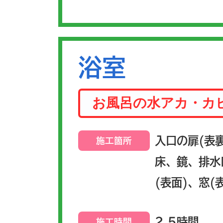
浴室
お風呂の水アカ・カ
入口の扉(表
施工箇所
床、鏡、排水
(表面)、窓(
2.5時間
施工時間