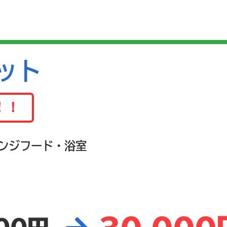
ット
！！
ンジフード・浴室