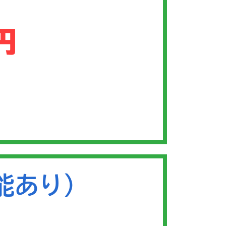
円
能あり）