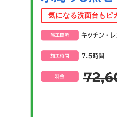
気になる洗面台もピ
キッチン・レ
施工箇所
7.5時間
施工時間
72,6
料金