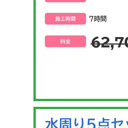
7時間
施工時間
62,7
料金
水周り5点セ