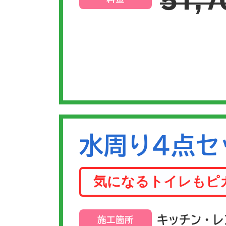
51,7
水周り4点セ
気になるトイレもピ
キッチン・レ
施工箇所