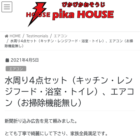
コ
ナ
ン
ビ
テ
ゲ
ン
ー
ツ
シ
へ
ョ
HOME
Testimonials
エアコン
水周り4点セット（キッチン・レンジフード・浴室・トイレ）、エアコン（お掃
ス
ン
除機能無し）
キ
に
ッ
移
2021年4月5日
プ
動
エアコン
水周り4点セット（キッチン・レン
ジフード・浴室・トイレ）、エアコ
ン（お掃除機能無し）
新聞折り込み広告を見て頼みました。
とても丁寧で綺麗にして下さり、家族全員満足です。