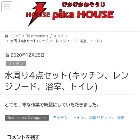
コ
ナ
ン
ビ
テ
ゲ
ン
ー
ツ
シ
へ
ョ
HOME
Testimonials
キッチン
水周り4点セット(キッチン、レンジフード、浴室、トイレ)
ス
ン
キ
に
ッ
移
2020年12月25日
プ
動
キッチン
水周り4点セット(キッチン、レン
ジフード、浴室、トイレ)
とても丁寧な作業で綺麗にしていただきました。
キッチン
、
トイレ
、
水周りセット
、
浴室
Testimonial Categories
コメントを残す