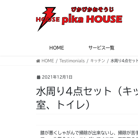
コ
ナ
ン
ビ
テ
ゲ
ン
ー
ツ
シ
へ
ョ
ス
ン
HOME
サービス一覧
キ
に
HOME
Testimonials
キッチン
水周り4点セッ
ッ
移
プ
動
2021年12月1日
水周り4点セット（キ
室、トイレ）
膝が悪くしゃがんで掃除が出来ないし、掃除が苦