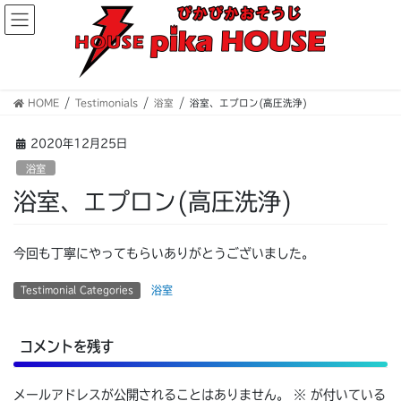
コ
ナ
ン
ビ
テ
ゲ
ン
ー
ツ
シ
へ
ョ
HOME
Testimonials
浴室
浴室、エプロン(高圧洗浄)
ス
ン
キ
に
2020年12月25日
ッ
移
浴室
プ
動
浴室、エプロン(高圧洗浄)
今回も丁寧にやってもらいありがとうございました。
浴室
Testimonial Categories
コメントを残す
メールアドレスが公開されることはありません。
※
が付いている