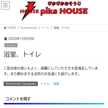
コ
ナ
ン
ビ
テ
ゲ
ン
ー
ツ
シ
へ
ョ
HOME
Testimonials
トイレ
浴室、トイレ
ス
ン
キ
に
2020年12月25日
ッ
移
トイレ
プ
動
浴室、トイレ
ご担当者の感じもよく、綺麗にしていただき大変満足していま
す。また頼みます＆近所のお友達にも紹介します。
トイレ
、
浴室
Testimonial Categories
コメントを残す